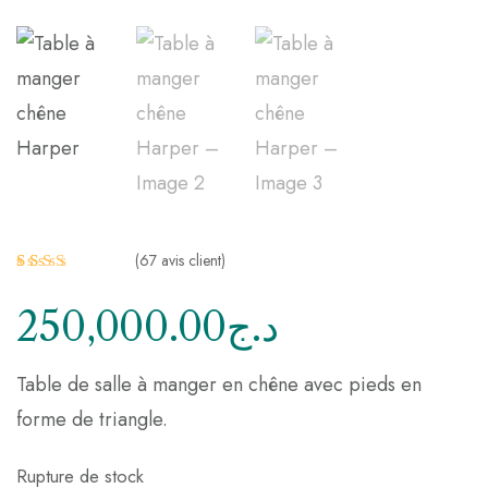
(
67
avis client)
Noté
66
2.41
250,000.00
د.ج
sur
5
basé
sur
Table de salle à manger en chêne avec pieds en
nota
tion
forme de triangle.
s
clie
nt
Rupture de stock