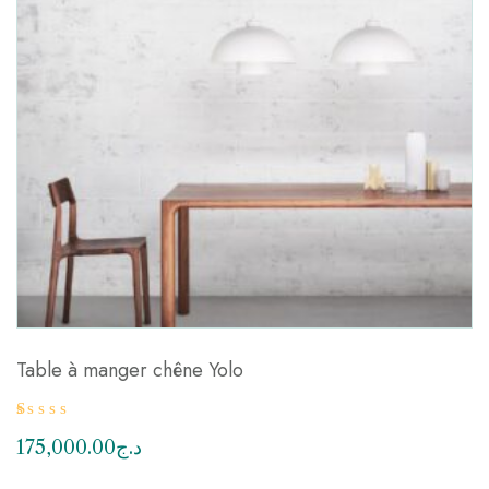
Table à manger chêne Yolo
N
175,000.00
د.ج
ot
e
1.