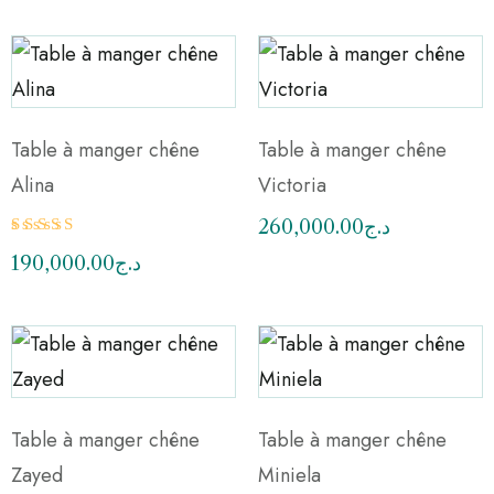
Table à manger chêne
Table à manger chêne
Alina
Victoria
260,000.00
د.ج
Note
190,000.00
د.ج
3.00
sur 5
Table à manger chêne
Table à manger chêne
Zayed
Miniela