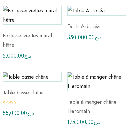
Table Arboréa
Porte-serviettes mural
350,000.00
د.ج
hêtre
5,000.00
د.ج
Table basse chêne
Table à manger chêne
Note
Heromain
55,000.00
د.ج
2.50
sur
175,000.00
د.ج
5