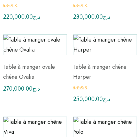
Note
Note
220,000.00
د.ج
230,000.00
د.ج
2.49
2.60
sur
sur 5
5
Table à manger ovale
Table à manger chêne
chêne Ovalia
Harper
270,000.00
د.ج
Note
250,000.00
د.ج
2.41
sur
5