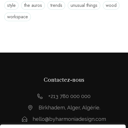
style
the auros
trends
unusual things
wood
workspace
Contactez-nous
+213 780 000 000
Birkhadem, Alger, Algérie.
hello@byharmoniadesign.com