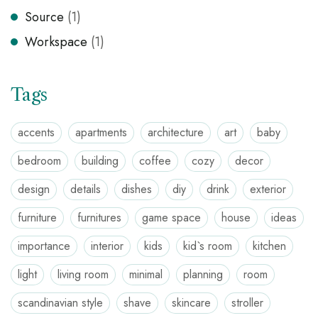
Source
(1)
Workspace
(1)
Tags
accents
apartments
architecture
art
baby
bedroom
building
coffee
cozy
decor
design
details
dishes
diy
drink
exterior
furniture
furnitures
game space
house
ideas
importance
interior
kids
kid`s room
kitchen
light
living room
minimal
planning
room
scandinavian style
shave
skincare
stroller